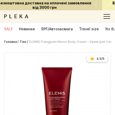
Встигни придбати улюблені засоби за приємною
ціною
SALE
Новинки
SPF/Автозасмага
Travel size
Усі 
Головна
Тіло
ELEMIS Frangipani Monoi Body Cream - Крем для тіла 
4.5/5