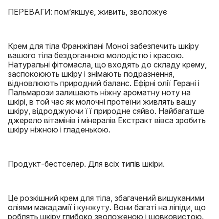
ПЕРЕВАГИ: пом’якшує, живить, зволожує
Крем для тіла Франжіпані Моноі забезпечить шкіру
вашого тіла бездоганною молодістю і красою.
Натуральні фітомасла, що входять до складу крему,
заспокоюють шкіру і знімають подразнення,
відновлюють природний баланс. Ефірні олії Герані і
Пальмарози залишають ніжну ароматну ноту на
шкірі, в той час як молочні протеїни живлять вашу
шкіру, відроджуючи її природне сяйво. Найбагатше
джерело вітамінів і мінералів Екстракт вівса зробить
шкіру ніжною і гладенькою.
Продукт-бестселер. Для всіх типів шкіри.
Це розкішний крем для тіла, збагачений вишуканими
оліями макадамії і кунжуту. Вони багаті на ліпіди, що
роблять шкіру глибоко зволоженою і шовковистою.