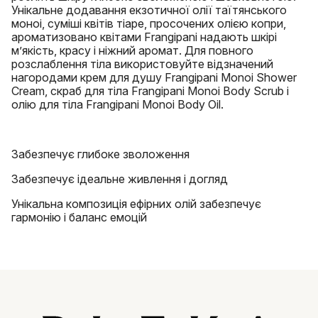
Унікальне додавання екзотичної олії таїтянського
моноі, суміші квітів тіаре, просочених олією копри,
ароматизовано квітами Frangipani надають шкірі
м’якість, красу і ніжний аромат. Для повного
розслаблення тіла використовуйте відзначений
нагородами крем для душу Frangipani Monoi Shower
Cream, скраб для тіла Frangipani Monoi Body Scrub і
олію для тіла Frangipani Monoi Body Oil.
Забезпечує глибоке зволоження
Забезпечує ідеальне живлення і догляд
Унікальна композиція ефірних олій забезпечує
гармонію і баланс емоцій