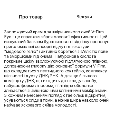
Про товар
Відгуки
Зволожуючий крем для шкіри навколо очей V-Firm
Eye - це справжня зброя масової ефективності. Цей
вишуканий бальзам бурштинового відтінку пропонує
приголомшливі сенсорні відчуття текстури
"медового гелю" і активно бореться з в'ялістю повік
та зморшками під очима. Гіалуронова кислота
покриває шкіру зволожуючою підтягуючою плівкою,
доповнюючи глибоку дію основної формули V-Firm,
що складається з пептидного коктейлю, комплексу
щільності і дуету ДНК/РНК. А для ще більшого
комфорту ДНК, що входить до складу засобу,
набуває форми ліпосоми, її ліпідна оболонка
зливається зі зміцнюючими клітинними мембранами.
З кожним нанесенням погляд стає більш відкритим,
усуваються сліди втоми, а ніжна шкіра навколо очей
набуває яскравого сяйва молодості.