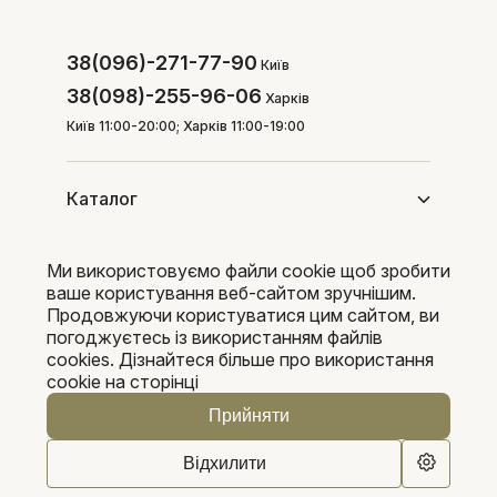
38(096)-271-77-90
Київ
38(098)-255-96-06
Харків
Київ 11:00-20:00; Харків 11:00-19:00
Каталог
Ми використовуємо файли cookie щоб зробити
Покупцям
ваше користування веб-сайтом зручнішим.
Продовжуючи користуватися цим сайтом, ви
погоджуєтесь із використанням файлів
cookies. Дізнайтеся більше про використання
Pleka 2016-2026
cookie на сторінці
Прийняти
Відхилити
0
0
В кошик