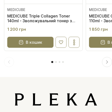
MEDICUBE
MEDICUBE
MEDICUBE Triple Collagen Toner
MEDICUBE C
140ml - Зволожувальний тонер з
110ml - Зв
колагеном та гіалуроновою
з колагено
1 200 грн
1 850 грн
кислотою
В кошик
В