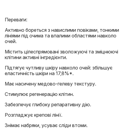
Переваги:
Активно бореться з навислими повіками, тонкими
лініями під очима та впалими областями навколо
очей.
Містить цілеспрямовані зволожуючі та зміцнюючі
клітини активні інгредієнти.
Підтягує чутливу шкіру навколо очей: збільшує
еластичність шкіри на 17,8%*.
Має насичену медово-гелеву текстуру.
Стимулює регенерацію клітин.
Забезпечує глибоку репаративну дію.
Розгладжує крепові лінії.
Знімає набряки, усуває сліди втоми.