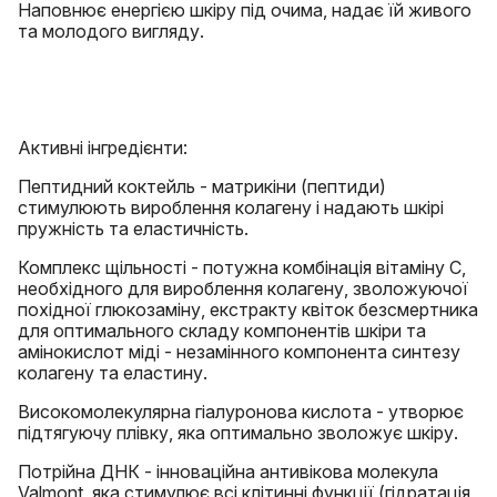
Наповнює енергією шкіру під очима, надає їй живого
та молодого вигляду.
Активні інгредієнти:
Пептидний коктейль - матрикіни (пептиди)
стимулюють вироблення колагену і надають шкірі
пружність та еластичність.
Комплекс щільності - потужна комбінація вітаміну С,
необхідного для вироблення колагену, зволожуючої
похідної глюкозаміну, екстракту квіток безсмертника
для оптимального складу компонентів шкіри та
амінокислот міді - незамінного компонента синтезу
колагену та еластину.
Високомолекулярна гіалуронова кислота - утворює
підтягуючу плівку, яка оптимально зволожує шкіру.
Потрійна ДНК - інноваційна антивікова молекула
Valmont, яка стимулює всі клітинні функції (гідратація,