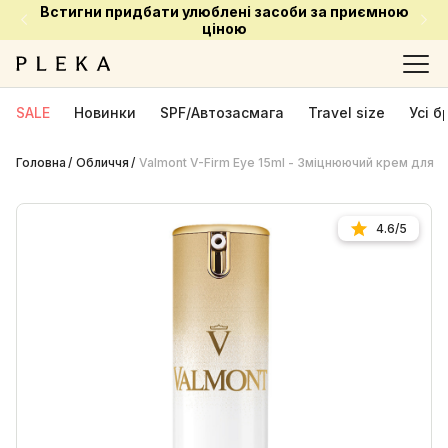
Встигни придбати улюблені засоби за приємною
ціною
SALE
Новинки
SPF/Автозасмага
Travel size
Усі 
Головна
Обличчя
Valmont V-Firm Eye 15ml - Зміцнюючий крем для ш
4.6/5