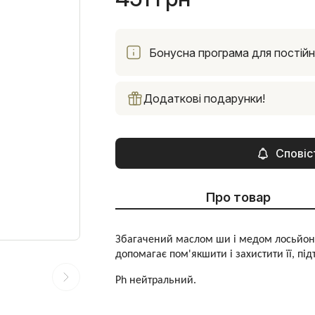
Бонусна програма для постійни
Додаткові подарунки!
Сповіс
Про товар
Збагачений маслом ши і медом лосьйон д
допомагає пом'якшити і захистити її, пі
Ph нейтральний.