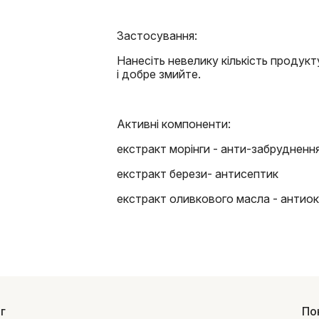
Застосування:
Нанесіть невелику кількість продукт
і добре змийте.
Активні компоненти:
екстракт морінги - анти-забрудненн
екстракт берези- антисептик
екстракт оливкового масла - антио
г
По