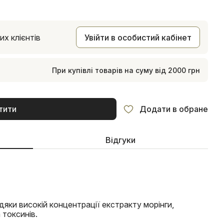
х клієнтів
Увійти в особистий кабінет
При купівлі товарів на суму від 2000 грн
тити
Додати в обране
Відгуки
яки високій концентрації екстракту морінги,
 токсинів.