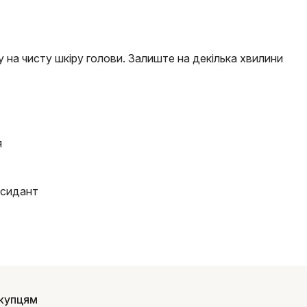
у на чисту шкіру голови. Залиште на декілька хвилини
я
ксидант
купцям