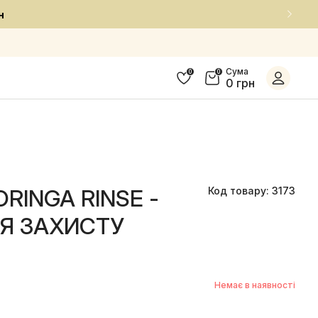
блені засоби за приємною ціною
Сума
0
0
0 грн
ORINGA RINSE -
Код товару: 3173
Я ЗАХИСТУ
Немає в наявності