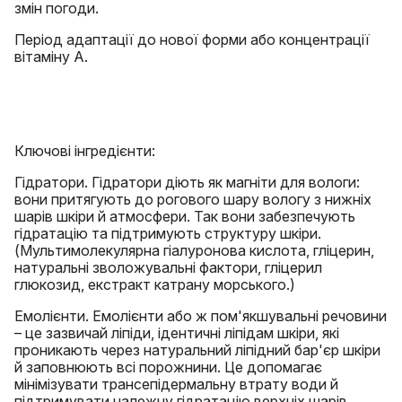
змін погоди.
Період адаптації до нової форми або концентрації
вітаміну А.
Ключові інгредієнти:
Гідратори. Гідратори діють як магніти для вологи:
вони притягують до рогового шару вологу з нижніх
шарів шкіри й атмосфери. Так вони забезпечують
гідратацію та підтримують структуру шкіри.
(Мультимолекулярна гіалуронова кислота, гліцерин,
натуральні зволожувальні фактори, гліцерил
глюкозид, екстракт катрану морського.)
Емолієнти. Емолієнти або ж пом'якшувальні речовини
– це зазвичай ліпіди, ідентичні ліпідам шкіри, які
проникають через натуральний ліпідний бар'єр шкіри
й заповнюють всі порожнини. Це допомагає
мінімізувати трансепідермальну втрату води й
підтримувати належну гідратацію верхніх шарів