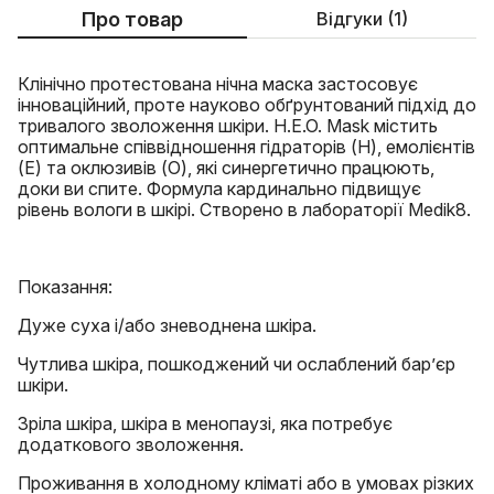
Про товар
Відгуки (1)
Клінічно протестована нічна маска застосовує
інноваційний, проте науково обґрунтований підхід до
тривалого зволоження шкіри. H.E.O. Mask містить
оптимальне співвідношення гідраторів (Н), емолієнтів
(Е) та оклюзивів (О), які синергетично працюють,
доки ви спите. Формула кардинально підвищує
рівень вологи в шкірі. Створено в лабораторії Medik8.
Показання:
Дуже суха і/або зневоднена шкіра.
Чутлива шкіра, пошкоджений чи ослаблений бар’єр
шкіри.
Зріла шкіра, шкіра в менопаузі, яка потребує
додаткового зволоження.
Проживання в холодному кліматі або в умовах різких