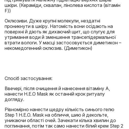
шкіри. (Кераміди, сквалан, лінолева кислота (вітамін
F))
Оклюзиви. Дуже крупні молекули, нездатні
проникнути в шкіру. Натомість вони осідають на
поверхні й діють як дихаючий щит, що слугує для
утримання води й зменшення трансепідермальної
втрати вологи. У масці застосовується диметикон –
некомедогенний оклюзив. (Диметикон)
Спосіб застосування:
Ввечері, після очищення й нанесення вітаміну А,
нанести H.E.O Mask як останній крок ритуалу
догляду.
Рівномірно нанести щедру кількість синього гелю
Step 1 H.E.O. Mask на обличчя, шию й декольте,
уникаючи області очей. Зачекати кілька хвилин до
поглинання, потім так само нанести білий крем Step 2