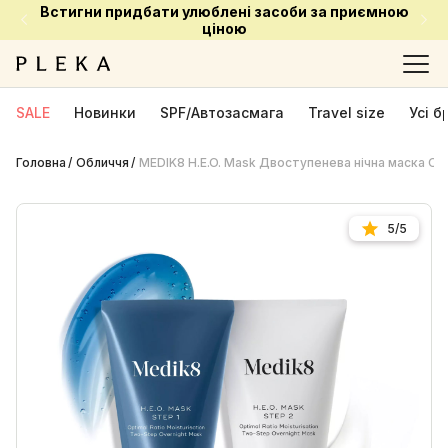
Встигни придбати улюблені засоби за приємною
ціною
SALE
Новинки
SPF/Автозасмага
Travel size
Усі 
Головна
Обличчя
MEDIK8 H.E.O. Mask Двоступенева нічна маска О
5/5