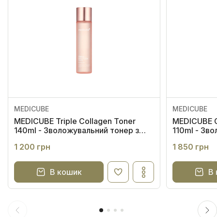
MEDICUBE
MEDICUBE
MEDICUBE Triple Collagen Toner
MEDICUBE C
140ml - Зволожувальний тонер з
110ml - Зв
колагеном та гіалуроновою
з колагено
1 200 грн
1 850 грн
кислотою
В кошик
В