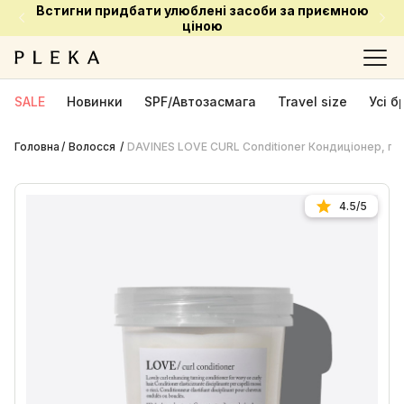
Встигни придбати улюблені засоби за приємною
ціною
SALE
Новинки
SPF/Автозасмага
Travel size
Усі 
Головна
Волосся
DAVINES LOVE CURL Conditioner Кондиціонер, п
4.5/5