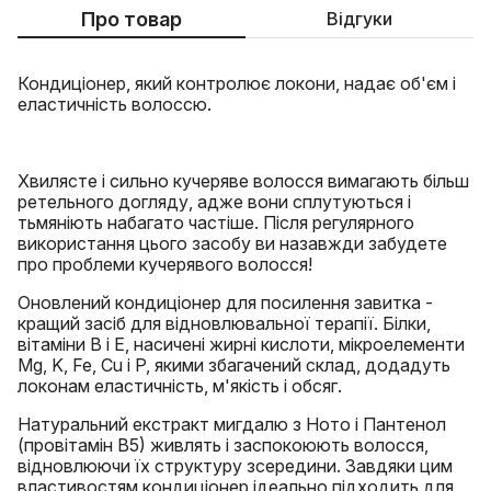
Про товар
Відгуки
Кондиціонер, який контролює локони, надає об'єм і
еластичність волоссю.
Хвилясте і сильно кучеряве волосся вимагають більш
ретельного догляду, адже вони сплутуються і
тьмяніють набагато частіше. Після регулярного
використання цього засобу ви назавжди забудете
про проблеми кучерявого волосся!
Оновлений кондиціонер для посилення завитка -
кращий засіб для відновлювальної терапії. Білки,
вітаміни В і Е, насичені жирні кислоти, мікроелементи
Mg, K, Fe, Cu і P, якими збагачений склад, додадуть
локонам еластичність, м'якість і обсяг.
Натуральний екстракт мигдалю з Ното і Пантенол
(провітамін В5) живлять і заспокоюють волосся,
відновлюючи їх структуру зсередини. Завдяки цим
властивостям кондиціонер ідеально підходить для