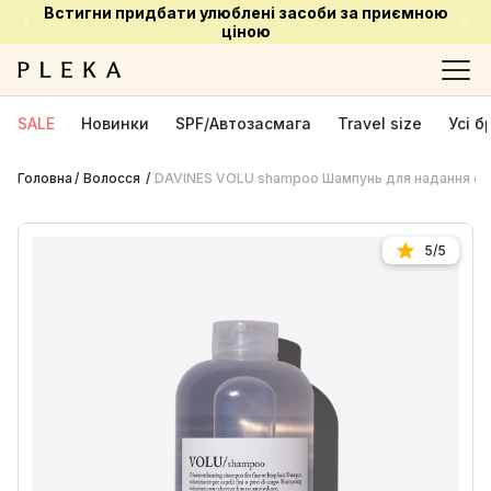
Встигни придбати улюблені засоби за приємною
ціною
SALE
Новинки
SPF/Автозасмага
Travel size
Усі 
Головна
Волосся
DAVINES VOLU shampoo Шампунь для надання об
5/5