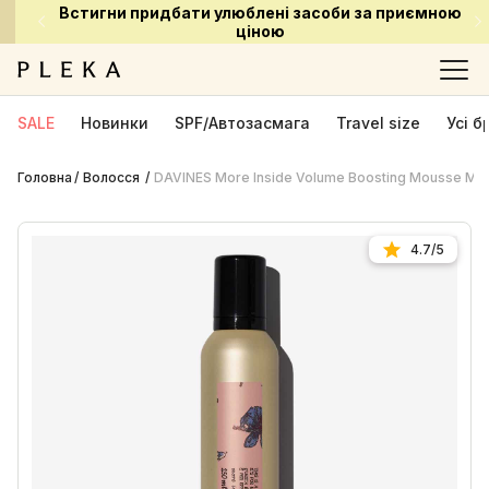
Встигни придбати улюблені засоби за приємною
ціною
SALE
Новинки
SPF/Автозасмага
Travel size
Усі 
Головна
Волосся
DAVINES More Inside Volume Boosting Mousse Му
4.7/5