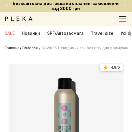
товна доставка на оплачені замовлення
Встигни
від 3000 грн
SALE
Новинки
SPF/Автозасмага
Travel size
Усі 
Головна
Волосся
DAVINES Невидимий лак без газу для формування 
4.9/5