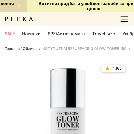
Встигни придбати улюблені засоби за приємною
ціною
SALE
Новинки
SPF/Автозасмага
Travel size
Усі 
Головна
Обличчя
INSTYTUTUM RESURFACING GLOW TONER 150ml -
4.9/5