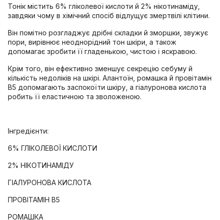
Тонік містить 6% гліколевої кислоти й 2% нікотинаміду,
завдяки чому в хімічний спосіб відлущує змертвілі клітини.
Він помітно розгладжує дрібні складки й зморшки, звужує
пори, вирівнює неоднорідний тон шкіри, а також
допомагає зробити її гладенькою, чистою і яскравою.
Крім того, він ефективно зменшує секрецію себуму й
кількість недоліків на шкірі. Алантоїн, ромашка й провітамін
B5 допомагають заспокоїти шкіру, а гіалуронова кислота
робить її еластичною та зволоженою.
Інгредієнти:
6% ГЛІКОЛЕВОЇ КИСЛОТИ
2% НІКОТИНАМІДУ
ГІАЛУРОНОВА КИСЛОТА
ПРОВІТАМІН B5
РОМАШКА