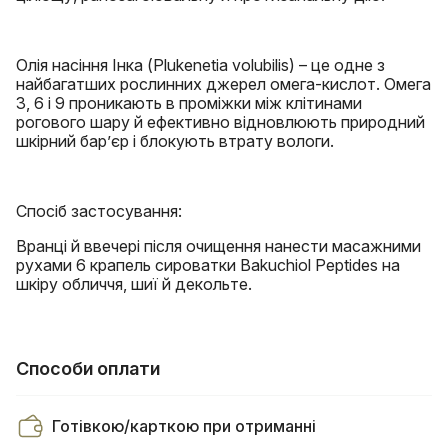
Олія насіння Інка (Plukenetia volubilis) – це одне з
найбагатших рослинних джерел омега-кислот. Омега
3, 6 і 9 проникають в проміжки між клітинами
рогового шару й ефективно відновлюють природний
шкірний бар’єр і блокують втрату вологи.
Спосіб застосування:
Вранці й ввечері після очищення нанести масажними
рухами 6 крапель сироватки Bakuchiol Peptides на
шкіру обличчя, шиї й декольте.
Способи оплати
Готівкою/карткою при отриманні