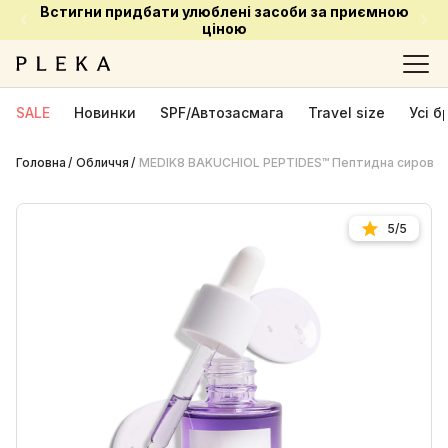
Встигни придбати улюблені засоби за приємною
ціною
SALE
Новинки
SPF/Автозасмага
Travel size
Усі 
Головна
Обличчя
MEDIK8 BAKUCHIOL PEPTIDES™ Пептидна сироватк
5/5