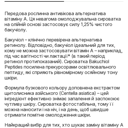
Передова рослинна антивікова альтернатива
вітаміну А. Ця невагома омолоджувальна сироватка
на олійній основі застосовує силу 1,25% чистого
бакучіолу.
Бакучіол – клінічно перевірена альтернатива
ретинолу. Відповідно, бакучіол ідеальний для тих,
кому не можна застосовувати вітамін А – наприклад,
під час вагітності чи лактації* (в такий період
ретинол протипоказаний). Сироватка Bakuchiol
Peptides посилена прекурсорами освітлювального
пептиду, які сприяють рівномірному осяйному тону
шкіри.
Формула бузкового кольору доповнена екстрактом
щитолисника азійського (Сentella asiatica) – цей
інгредієнт ефективно знімає запалення й заспокоює
чутливу шкіру. Сироватка фотостабільна, тому її
можна наносити і на ніч, і на день, щоб швидше
отримати помітне омолодження шкіри.
Найкращий вибір для тих, хто шукає заміну вітаміну А