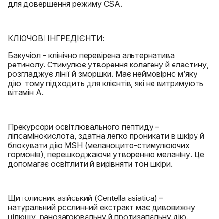
для довершення режиму CSA.
КЛЮЧОВІ ІНГРЕДІЄНТИ:
Бакучіол – клінічно перевірена альтернатива
ретинолу. Стимулює утворення колагену й еластину,
розгладжує лінії й зморшки. Має неймовірно м’яку
дію, тому підходить для клієнтів, які не витримують
вітамін А.
Прекурсори освітлювального пептиду –
ліпоамінокислота, здатна легко проникати в шкіру й
блокувати дію MSH (меланоцито-стимулюючих
гормонів), перешкоджаючи утворенню меланіну. Це
допомагає освітлити й вирівняти тон шкіри.
Щитолисник азійський (Centella asiatica) –
натуральний рослинний екстракт має дивовижну
цілющу, ранозагоювальну й протизапальну дію.