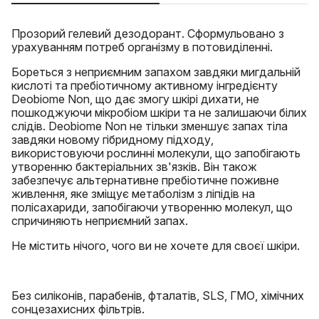
Прозорий гелевий дезодорант. Сформульовано з
урахуванням потреб організму в потовиділенні.
Бореться з неприємним запахом завдяки мигдальній
кислоті та пребіотичному активному інгредієнту
Deobiome Non, що дає змогу шкірі дихати, не
пошкоджуючи мікробіом шкіри та не залишаючи білих
слідів. Deobiome Non не тільки зменшує запах тіла
завдяки новому гібридному підходу,
використовуючи рослинні молекули, що запобігають
утворенню бактеріальних зв'язків. Він також
забезпечує альтернативне пребіотичне поживне
живлення, яке зміщує метаболізм з ліпідів на
полісахариди, запобігаючи утворенню молекул, що
спричиняють неприємний запах.
Не містить нічого, чого ви не хочете для своєї шкіри.
Без силіконів, парабенів, фталатів, SLS, ГМО, хімічних
сонцезахисних фільтрів.