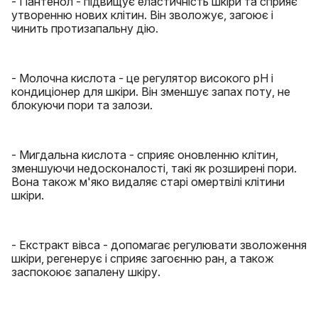
- Пантенол - підвищує еластичність шкіри та сприяє
утворенню нових клітин. Він зволожує, загоює і
чинить протизапальну дію.
- Молочна кислота - це регулятор високого pH і
кондиціонер для шкіри. Він зменшує запах поту, не
блокуючи пори та залози.
- Мигдальна кислота - сприяє оновленню клітин,
зменшуючи недосконалості, такі як розширені пори.
Вона також м'яко видаляє старі омертвілі клітини
шкіри.
- Екстракт вівса - допомагає регулювати зволоження
шкіри, регенерує і сприяє загоєнню ран, а також
заспокоює запалену шкіру.