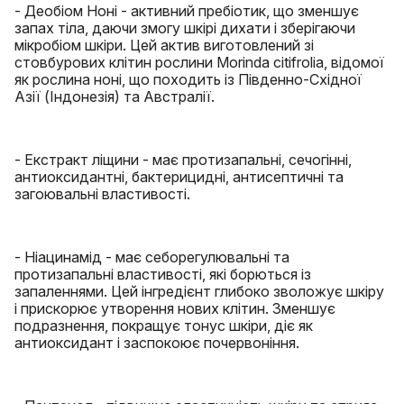
- Деобіом Ноні - активний пребіотик, що зменшує
запах тіла, даючи змогу шкірі дихати і зберігаючи
мікробіом шкіри. Цей актив виготовлений зі
стовбурових клітин рослини Morinda citifrolia, відомої
як рослина ноні, що походить із Південно-Східної
Азії (Індонезія) та Австралії.
- Екстракт ліщини - має протизапальні, сечогінні,
антиоксидантні, бактерицидні, антисептичні та
загоювальні властивості.
- Ніацинамід - має себорегулювальні та
протизапальні властивості, які борються із
запаленнями. Цей інгредієнт глибоко зволожує шкіру
і прискорює утворення нових клітин. Зменшує
подразнення, покращує тонус шкіри, діє як
антиоксидант і заспокоює почервоніння.