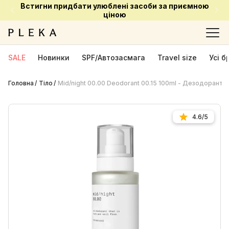
Встигни придбати улюблені засоби за приємною
ціною
SALE
Новинки
SPF/Автозасмага
Travel size
Усі 
Головна
Тіло
Mid/night 00.00 Deodorant 00.15 100ml - Дезодорант
4.6/5