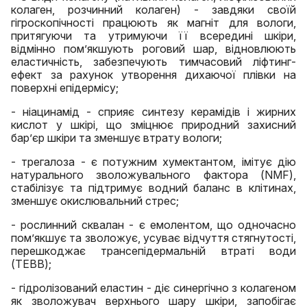
колаген, розчинний колаген) - завдяки своїй
гігроскопічності працюють як магніт для вологи,
притягуючи та утримуючи її всередині шкіри,
відмінно пом’якшують роговий шар, відновлюють
еластичність, забезпечують тимчасовий ліфтинг-
ефект за рахунок утворення дихаючої плівки на
поверхні епідермісу;
- ніацинамід - сприяє синтезу керамідів і жирних
кислот у шкірі, що зміцнює природний захисний
бар’єр шкіри та зменшує втрату вологи;
- трегалоза - є потужним хумектантом, імітує дію
натурального зволожувального фактора (NMF),
стабілізує та підтримує водний баланс в клітинах,
зменшує окислювальний стрес;
- рослинний сквалан - є емолентом, що одночасно
пом’якшує та зволожує, усуває відчуття стягнутості,
перешкоджає трансепідермальній втраті води
(ТЕВВ);
- гідролізований еластин - діє синергічно з колагеном
як зволожувач верхнього шару шкіри, запобігає