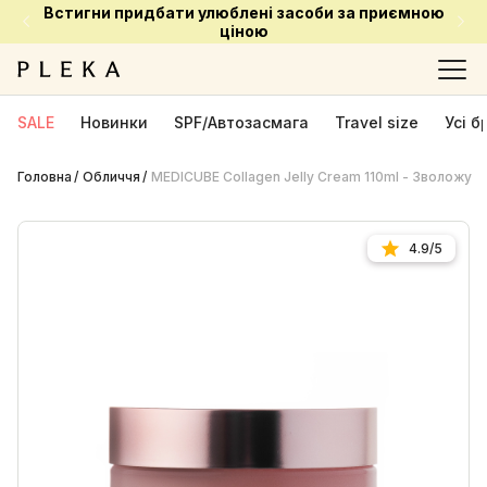
Встигни придбати улюблені засоби за приємною
ціною
SALE
Новинки
SPF/Автозасмага
Travel size
Усі 
Головна
Обличчя
MEDICUBE Collagen Jelly Cream 110ml - Зволожув
4.9/5