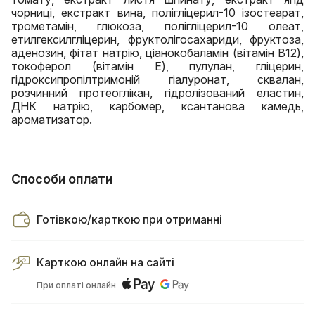
чорниці, екстракт вина, полігліцерил-10 ізостеарат,
трометамін, глюкоза, полігліцерил-10 олеат,
етилгексилгліцерин, фруктолігосахариди, фруктоза,
аденозин, фітат натрію, ціанокобаламін (вітамін B12),
токоферол (вітамін Е), пулулан, гліцерин,
гідроксипропілтримоній гіалуронат, сквалан,
розчинний протеоглікан, гідролізований еластин,
ДНК натрію, карбомер, ксантанова камедь,
ароматизатор.
Способи оплати
Готівкою/карткою при отриманні
Карткою онлайн на сайті
При оплаті онлайн