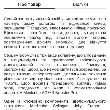
Про товар
Відгуки
Легкий зволожувальний засіб у вигляді желе миттєво
насичує шкіру вологою та відновлює сяйво,
залишаючи її гладкою, еластичною і більш пружною.
Ефективно запобігає зневодненню, утворюючи
невидимий бар’єр від втрати вологи, сприяє
розгладженню дрібних зморшок, дає відчуття
свіжості та зволоження з першого дотику.
Серцем формули є три види колагену, що в поєднанні
з ніацинамідом та трегалозою забезпечують
довготривалий ефект наповненої, блискучої,
зволоженої шкіри, що немов світиться зсередини. За
результатами лабораторних досліджень показник
рівня вологи відразу після нанесення збільшується на
110,5%. Щоб досягти трендового вигляду «glass
skin», поєднуйте гель-желе з косметологічним
апаратом Medicube AGE-R Booster Pro.
Один із ключових компонентів зволожувального
гелю-желе Medicube Collagen Jelly Cream -