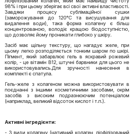
ліофілізований колаген, який має найвищу чистоту
98% і при цьому зберігає всі свої активні властивості.
Завдяки процесу сублімаційної сушки
(заморожування до 120°С та висушування для
видалення води), така форма колагену є більш
концентрованою, володіє кращою біодоступністю,
що дозволяє йому проникати глибоко у шкіру.
Засіб має щільну текстуру, що нагадує желе, при
цьому легко розподіляється тонким шаром по шкірі.
Пігмент, який забарвлює гель в яскравий рожевий
колір, - це вітамін В12, штучні барвники для цього не
використовувались.Для зручності нанесення в
комплекті є спатула.
Гель-желе з колагеном можна використовувати в
поєднанні з іншими косметичними засобами, окрім
засобів з високим подразнюючим потенціалом
(наприклад, великий відсоток кислот і т.п.).
Активні інгредієнти:
- 3 види колагену (нативний колаген, ліофілізований