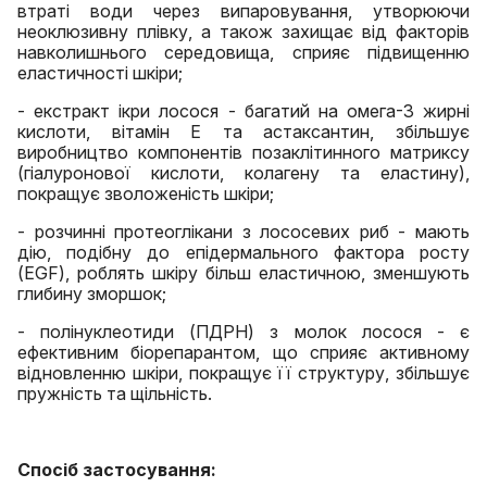
втраті води через випаровування, утворюючи
неоклюзивну плівку, а також захищає від факторів
навколишнього середовища, сприяє підвищенню
еластичності шкіри;
- екстракт ікри лосося - багатий на омега-3 жирні
кислоти, вітамін Е та астаксантин, збільшує
виробництво компонентів позаклітинного матриксу
(гіалуронової кислоти, колагену та еластину),
покращує зволоженість шкіри;
- розчинні протеоглікани з лососевих риб - мають
дію, подібну до епідермального фактора росту
(EGF), роблять шкіру більш еластичною, зменшують
глибину зморшок;
- полінуклеотиди (ПДРН) з молок лосося - є
ефективним біорепарантом, що сприяє активному
відновленню шкіри, покращує її структуру, збільшує
пружність та щільність.
Спосіб застосування: