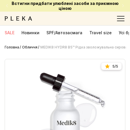
Встигни придбати улюблені засоби за приємною
ціною
SALE
Новинки
SPF/Автозасмага
Travel size
Усі 
Головна
Обличчя
MEDIK8 HYDR8 B5™ Рідка зволожувальна сироват
5/5