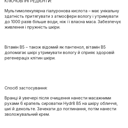
КЛЮЧОВІ ІНГРЕДІЄНТИ:
Мультимолекулярна гіалуронова кислота – має унікальну
здатність притягувати з атмосфери вологу і утримувати
до 1000 разів більше води, ніж її власна маса. Забезпечує
живлення і пружність шкіри.
Вітамін В5 – також відомий як пантенол, вітамін В5
допомагає шкірі утримувати вологу й сприяє здоровій
регенераціх клітин шкіри.
Спосіб застосування:
Вранці й увечері після очищення нанести масажними
рухами 6 крапель сироватки Hydr8 B5 на шкіру обличчя,
шиї й декольте. Зачекати до поглинання, потім нанести
зволожувальний крем.