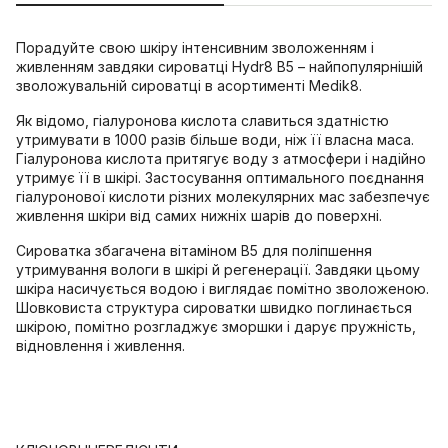
Порадуйте свою шкіру інтенсивним зволоженням і
живленням завдяки сироватці Hydr8 B5 – найпопулярнішій
зволожувальній сироватці в асортименті Medik8.
Як відомо, гіалуронова кислота славиться здатністю
утримувати в 1000 разів більше води, ніж її власна маса.
Гіалуронова кислота притягує воду з атмосфери і надійно
утримує її в шкірі. Застосування оптимального поєднання
гіалуронової кислоти різних молекулярних мас забезпечує
живлення шкіри від самих нижніх шарів до поверхні.
Сироватка збагачена вітаміном В5 для поліпшення
утримування вологи в шкірі й регенерації. Завдяки цьому
шкіра насичується водою і виглядає помітно зволоженою.
Шовковиста структура сироватки швидко поглинається
шкірою, помітно розгладжує зморшки і дарує пружність,
відновлення і живлення.