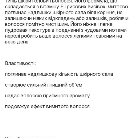
типів шкіри голови і волосся. Його формула, що
складається з вітаміну Е і рисових висівок, миттєво
поглинає надлишки шкірного сала біля коріння, не
залишаючи ніяких відкладень або залишків, роблячи
волосся помітно чистішим. Його ніжна і легка
пудровая текстура в поєднанні з чудовими нотами
неролі робить ваше волосся легкими і свіжими на
весь день.
Властивості:
поглинає надлишкову кількість шкірного сала
створює сильний і пишний об'єм
надає волоссю приємного аромату
подовжує ефект вимитого волосся