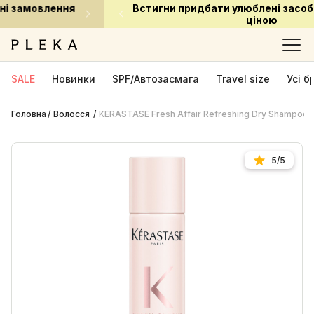
Встигни придбати улюблені засоби за приємною
ціною
SALE
Новинки
SPF/Автозасмага
Travel size
Усі 
Головна
Волосся
KERASTASE Fresh Affair Refreshing Dry Shampoo 2
5/5