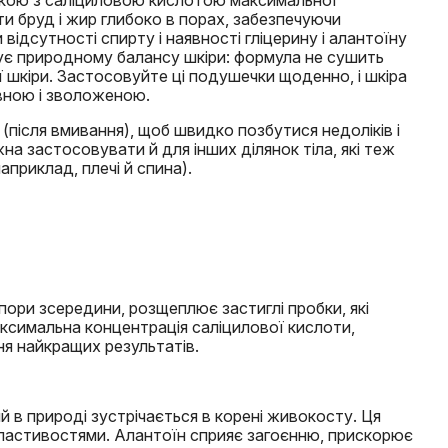
ткою з саліциловою кислотою максимальної
и бруд і жир глибоко в порах, забезпечуючи
відсутності спирту і наявності гліцерину і алантоїну
є природному балансу шкіри: формула не сушить
ої шкіри. Застосовуйте ці подушечки щоденно, і шкіра
вною і зволоженою.
(після вмивання), щоб швидко позбутися недоліків і
на застосовувати й для інших ділянок тіла, які теж
приклад, плечі й спина).
ори зсередини, розщеплює застиглі пробки, які
ксимальна концентрація саліцилової кислоти,
я найкращих результатів.
 в природі зустрічається в корені живокосту. Ця
властивостями. Алантоїн сприяє загоєнню, прискорює