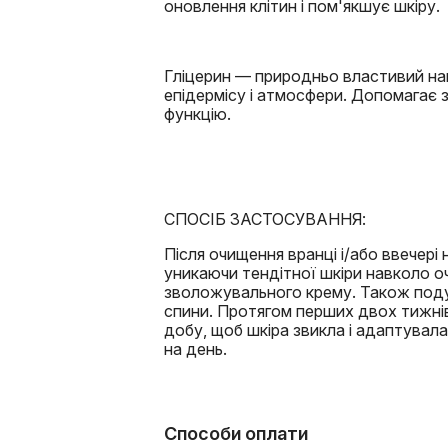
оновлення клітин і пом'якшує шкіру.
Гліцерин — природньо властивий наші
епідермісу і атмосфери. Допомагає 
функцію.
СПОСІБ ЗАСТОСУВАННЯ:
Після очищення вранці і/або ввечер
уникаючи тендітної шкіри навколо о
зволожувального крему. Також поду
спини. Протягом перших двох тижнів
добу, щоб шкіра звикла і адаптувал
на день.
Способи оплати