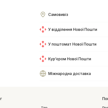
Самовивіз
У відділення Нової Пошти
У поштомат Нової Пошти
Курʼєром Нової Пошти
Міжнародна доставка
г
По
Тіло
Про