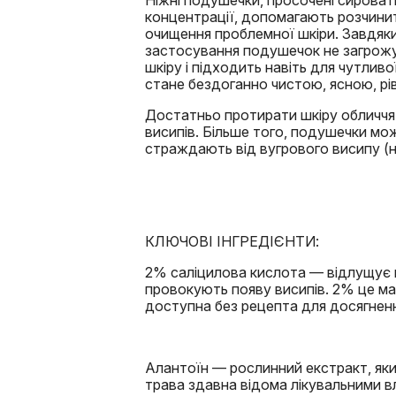
Ніжні подушечки, просочені сирова
концентрації, допомагають розчинит
очищення проблемної шкіри. Завдяки 
застосування подушечок не загрожу
шкіру і підходить навіть для чутлив
стане бездоганно чистою, ясною, рі
Достатньо протирати шкіру обличчя 
висипів. Більше того, подушечки мож
страждають від вугрового висипу (на
КЛЮЧОВІ ІНГРЕДІЄНТИ:
2% саліцилова кислота — відлущує п
провокують появу висипів. 2% це ма
доступна без рецепта для досягненн
Алантоїн — рослинний екстракт, який
трава здавна відома лікувальними 