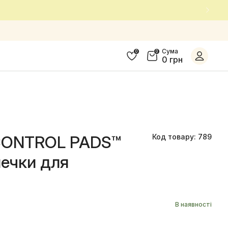
Сума
0
0
0 грн
CONTROL PADS™
Код товару: 789
шечки для
В наявності