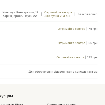
Київ, вул. Рейтарська, 17
Отримайте завтра
|
|
Безкоштовно
Харків, просп. Науки 22
Доступно 2-3 дні
Отримайте завтра
|
75 грн
Отримайте завтра
|
55 грн
Отримайте завтра
|
135 грн
Для оформлення зідзвоніться з консультантом
купцям
 компанію Pleka
Повернення товару