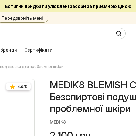
Встигни придбати улюблені засоби за приємною ціною
Передзвоніть мені
0
6
і бренди
Сертифікати
подушечки для проблемної шкіри
MEDIK8 BLEMISH 
4.9/5
Безспиртові поду
проблемної шкіри
MEDIK8
2 100 грн