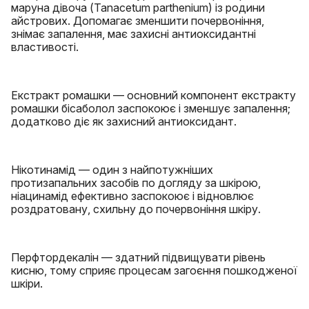
маруна дівоча (Tanacetum parthenium) із родини
айстрових. Допомагає зменшити почервоніння,
знімає запалення, має захисні антиоксидантні
властивості.
Екстракт ромашки — основний компонент екстракту
ромашки бісаболол заспокоює і зменшує запалення;
додатково діє як захисний антиоксидант.
Нікотинамід — один з найпотужніших
протизапальних засобів по догляду за шкірою,
ніацинамід ефективно заспокоює і відновлює
роздратовану, схильну до почервоніння шкіру.
Перфтордекалін — здатний підвищувати рівень
кисню, тому сприяє процесам загоєння пошкодженої
шкіри.