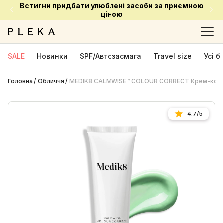
Встигни придбати улюблені засоби за приємною
ціною
SALE
Новинки
SPF/Автозасмага
Travel size
Усі 
Головна
Обличчя
MEDIK8 CALMWISE™ COLOUR CORRECT Крем-корект
4.7/5