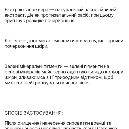
Екстракт алое вера — натуральний заспокійливий
екстракт, діє як протизапальний засіб, при цьому
пригнічує реакцію почервоніння.
Кофеїн — допомагає зменшити розмір судин і прояви
почервоніння шкіри.
Зелені мінеральні пігменти — зелені пігменти на
основі мінералів майстерно адаптуються до кольору
шкіри, зливаючись з її природним відтінком, щоб
миттєво нейтралізувати почервоніння.
СПОСІБ ЗАСТОСУВАННЯ:
Після очищення і нанесення сироватки вранці та
ввечері нанести невелику кількість крему Calmwise