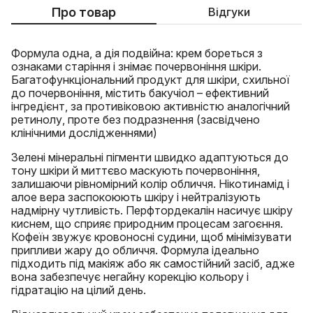
Про товар
Відгуки
Формула одна, а дія подвійна: крем бореться з
ознаками старіння і знімає почервоніння шкіри.
Багатофункціональний продукт для шкіри, схильної
до почервоніння, містить бакучіол – ефективний
інгредієнт, за противіковою активністю аналогічний
ретинолу, проте без подразнення (засвідчено
клінічними дослідженнями)
Зелені мінеральні пігменти швидко адаптуються до
тону шкіри й миттєво маскують почервоніння,
залишаючи рівномірний колір обличчя. Нікотинамід і
алое вера заспокоюють шкіру і нейтралізують
надмірну чутливість. Перфтордекалін насичує шкіру
киснем, що сприяє природним процесам загоєння.
Кофеїн звужує кровоносні судини, щоб мінімізувати
припливи жару до обличчя. Формула ідеально
підходить під макіяж або як самостійний засіб, адже
вона забезпечує негайну корекцію кольору і
гідратацію на цілий день.