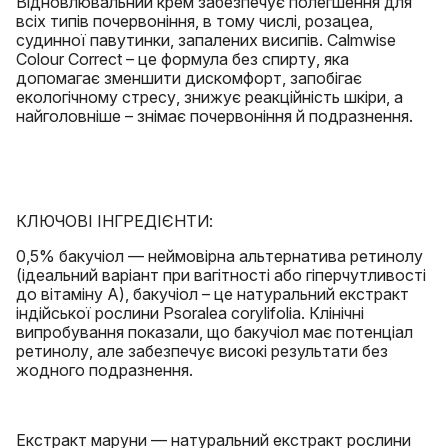
Відновлювальний крем забезпечує полегшення для
всіх типів почервоніння, в тому числі, розацеа,
судинної павутинки, запалених висипів. Calmwise
Colour Correct – це формула без спирту, яка
допомагає зменшити дискомфорт, запобігає
екологічному стресу, знижує реакційність шкіри, а
найголовніше – знімає почервоніння й подразнення.
КЛЮЧОВІ ІНГРЕДІЄНТИ:
0,5% бакучіол — неймовірна альтернатива ретинолу
(ідеальний варіант при вагітності або гіперчутливості
до вітаміну А), бакучіол – це натуральний екстракт
індійської рослини Psoralea corylifolia. Клінічні
випробування показали, що бакучіол має потенціал
ретинолу, але забезпечує високі результати без
жодного подразнення.
Екстракт маруни — натуральний екстракт рослини