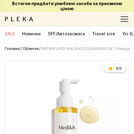
Встигни придбати улюблені засоби за приємною
ціною
SALE
Новинки
SPF/Автозасмага
Travel size
Усі 
Головна
Обличчя
MEDIK8 LIPID-BALANCE CLEANSING OIL™ Очищува
5/5