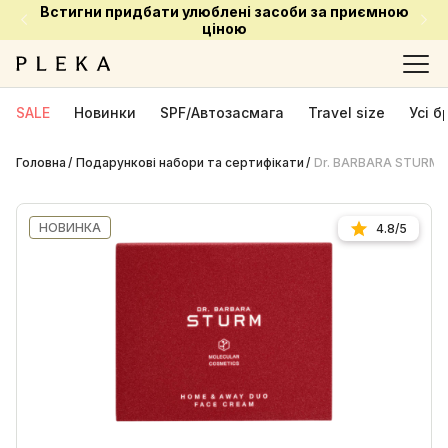
Встигни придбати улюблені засоби за приємною
ціною
SALE
Новинки
SPF/Автозасмага
Travel size
Усі 
Головна
Подарункові набори та сертифікати
Dr. BARBARA STURM F
НОВИНКА
4.8/5