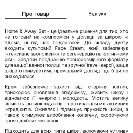
Про товар
Відгуки
Home & Away Set - це ідеальне рішення для тих, хто
не готовий на компроміси у догляді за шкірою ні
вдома, ні під час подорожей. До складу дуету
входить культовий Face Cream, який забезпечує
інтенсивне зволоження та регенерацію на клітинному
рівні. Завдяки поєднанню повнорозмірного формату
для вашої ванної полиці та зручної travel-версії, ваша
шкіра отримуватиме преміальний догляд, де б ви не
знаходилися.
Крем забезпечує захист від старіння клітин,
прискорює оновлення епідермісу, живить шкіру і
відновлює її енергію і молодість. Містить велику
кількість антиоксидантів і протизапальних активних
інгредієнтів. Оживляє і підвищує пружність шкіри, а
також стимулює вироблення колагену, скорочуючи
прояв дрібних зморшок.
Підходить для всих типів шкіри, включаючи чутливу