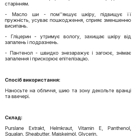
старінням.
- Масло ши - пом''якшує шкіру, підвищує її
пружність, усуває пошкодження, сприяє зменшенню
висипань.
- Гліцерин - утримує вологу, захищає шкіру від
запалень і подразнень.
- Пантенол - швидко знезаражує і загоює, знімає
запалення і прискорює епітелізацію.
Спосіб використання:
Наносьте на обличчя, шию та зону декольте вранці
та ввечері.
Склад:
Purslane Extrakt, Helmkraut, Vitamin E, Panthenol,
Squalan, Sheabutter, Maiskeimöl, Glycerin.