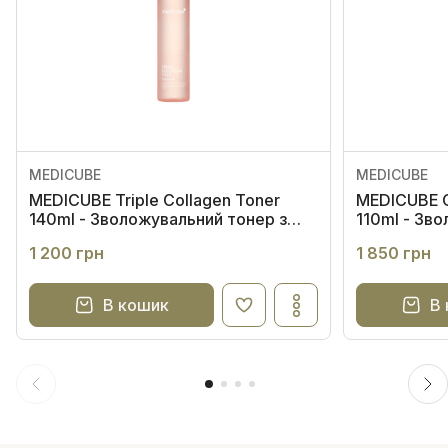
MEDICUBE
MEDICUBE
MEDICUBE Triple Collagen Toner
MEDICUBE C
140ml - Зволожувальний тонер з
110ml - Зв
колагеном та гіалуроновою
з колагено
1 200 грн
1 850 грн
кислотою
В кошик
В