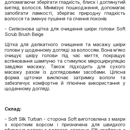
допомагаючи зберігати гладкість, блиск і доглянутий
вигляд волосся. Мінімізує пошкодження, допомагає
запобігати ламкості, зберігає природну гладкість
волосся та зменує пушіння та січення локонів
- Силіконова щітка для очищення шкіри голови Soft
Scrub Brush Beige
Щітка для делікатного очищення та масажу шкіри
голови у щоденному догляді за волоссям. Вона м’яко
очищує шкіру голови під час миття, покращує
вспінювання шампуню та стимулює мікроциркуляцію
завдяки масажу. Також підходить для сухого
масажу разом із доглядовими засобами. Цілісна
форма щіточки виключає затримку вологи та
забезпечує комфортне й гігієнічне використання у
щоденному догляді.
Склад:
- Soft Silk Turban - сторона Soft виготовлена з махри
з коротким ворсом і призначена для швидкого