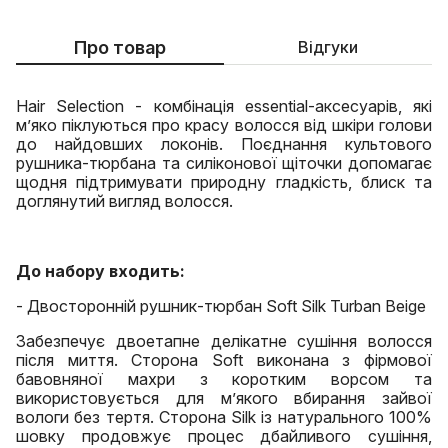
Про товар
Відгуки
Hair Selection - комбінація essential-аксесуарів, які
м’яко піклуються про красу волосся від шкіри голови
до найдовших локонів. Поєднання культового
рушника-тюрбана та силіконової щіточки допомагає
щодня підтримувати природну гладкість, блиск та
доглянутий вигляд волосся.
До набору входить:
- Двосторонній рушник-тюрбан Soft Silk Turban Beige
Забезпечує двоетапне делікатне сушіння волосся
після миття. Сторона Soft виконана з фірмової
бавовняної махри з коротким ворсом та
використовується для м’якого вбирання зайвої
вологи без тертя. Сторона Silk із натурального 100%
шовку продовжує процес дбайливого сушіння,