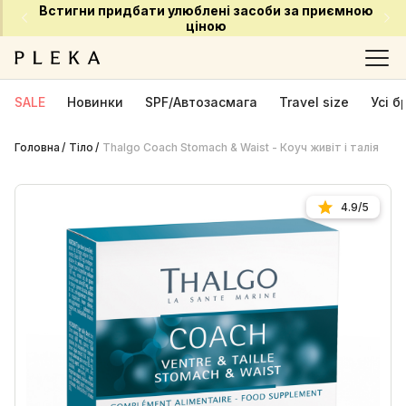
Встигни придбати улюблені засоби за приємною
ціною
SALE
Новинки
SPF/Автозасмага
Travel size
Усі 
Головна
Тіло
Thalgo Coach Stomach & Waist - Коуч живіт і талія
4.9/5