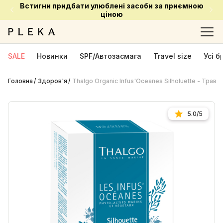
Встигни придбати улюблені засоби за приємною
ціною
SALE
Новинки
SPF/Автозасмага
Travel size
Усі 
Головна
Здоров'я
Thalgo Organic Infus'Oceanes Silholuette - Трав
5.0/5