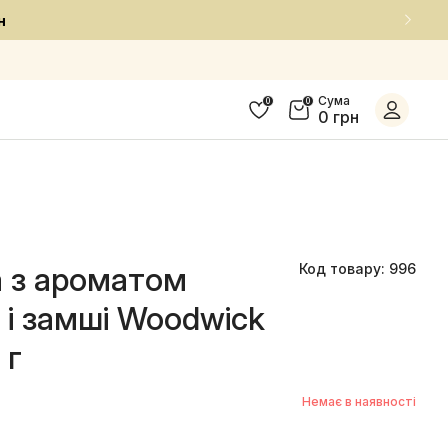
Встигни придбати улюблені засоби за п
Сума
0
0
0 грн
а з ароматом
Код товару: 996
5.0/5
і замші Woodwick
 г
Немає в наявності