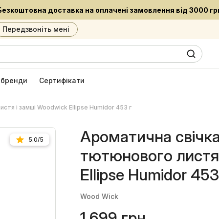
Передзвоніть мені
0
6
і бренди
Сертифікати
тя і замші Woodwick Ellipse Humidor 453 г
Ароматична свічк
5.0/5
тютюнового листя 
Ellipse Humidor 453
Wood Wick
1 699 грн