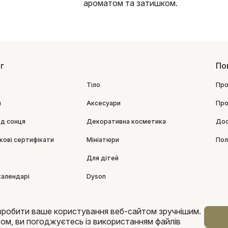
ароматом та затишком.
г
По
Тіло
Про
я
Аксесуари
Про
ід сонця
Декоративна косметика
Дос
кові сертифікати
Мініатюри
Пол
Для дітей
календарі
Dyson
зробити ваше користування веб-сайтом зручнішим.
м, ви погоджуєтесь із використанням файлів