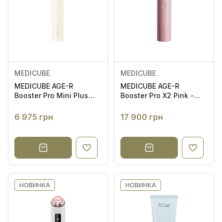
MEDICUBE
MEDICUBE
MEDICUBE AGE-R
MEDICUBE AGE-R
Booster Pro Mini Plus
Booster Pro X2 Pink -
Beige - Міні-пристрій
Пристрій для
для домашнього
домашнього догляду
6 975 грн
17 900 грн
догляду за шкірою
за шкірою 6 в 1
НОВИНКА
НОВИНКА