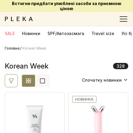
Встигни придбати улюблені засоби за приємною
Ціна
ціною
Ok
SALE
Новинки
SPF/Автозасмага
Travel size
Усі 
Головна
Korean Week
Виробник
ANILLO
78
Korean Week
328
Dr. Althea
33
Спочатку новинки
Dr. Ceuracle
59
Спочатку новинки
MEDICUBE
63
Needly
НОВИНКА
48
Спочатку акційні
Rated Green
47
Від найменшої ціни
Від найбільшої ціни