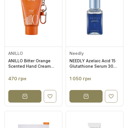
ANILLO
Needly
ANILLO Bitter Orange
NEEDLY Azelaic Acid 15
Scented Hand Cream
Glutathione Serum 30ml
25ml - Крем для рук
- Сироватка з 15%
азелаїновою кислотою
470 грн
1 050 грн
та глутатіоном