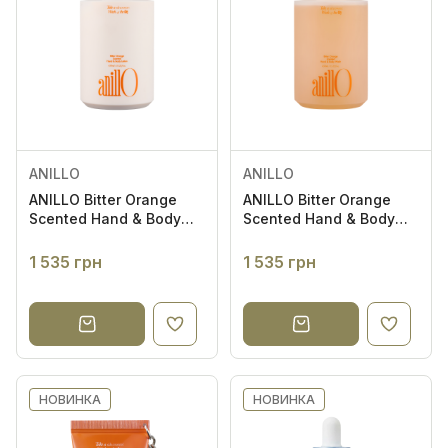
ANILLO
ANILLO
ANILLO Bitter Orange
ANILLO Bitter Orange
Scented Hand & Body
Scented Hand & Body
Lotion 450ml - Лосьйон
Wash 450ml - Гель для
для рук і тіла
рук і тіла
1 535 грн
1 535 грн
НОВИНКА
НОВИНКА