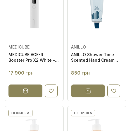
MEDICUBE
ANILLO
MEDICUBE AGE-R
ANILLO Shower Time
Booster Pro X2 White -
Scented Hand Cream
Пристрій для
50ml - Крем для рук
домашнього догляду
17 900 грн
850 грн
за шкірою 6 в 1
НОВИНКА
НОВИНКА