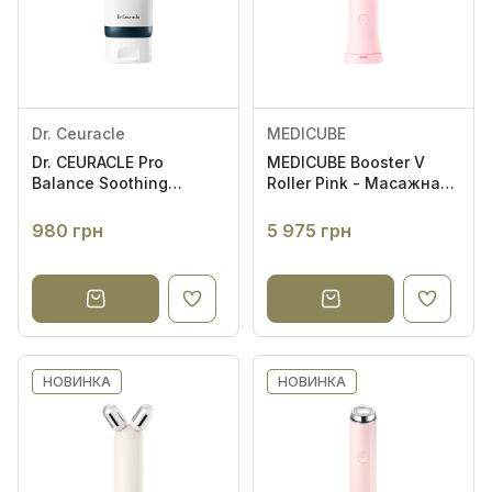
Спочатку популярні
Dr. Ceuracle
MEDICUBE
Dr. CEURACLE Pro
MEDICUBE Booster V
Balance Soothing
Roller Pink - Масажна
Cleansing Foam 150ml -
роликова EMS-насадка
Гель для вмивання з
980 грн
5 975 грн
пробіотиками
НОВИНКА
НОВИНКА