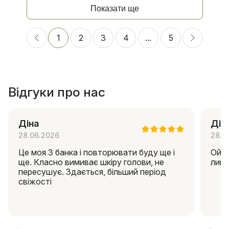
Показати ще
1
2
3
4
...
5
Відгуки про нас
Діна
Дін
28.06.2026
28.0
Це моя 3 банка і повторювати буду ще і
Ой я
ще. Класно вимиває шкіру голови, не
липк
пересушує. Здається, більший період
свіжості