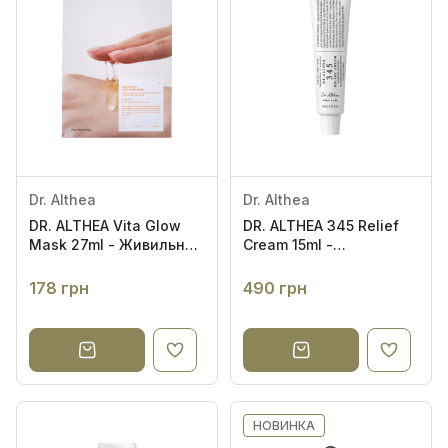
Dr. Althea
Dr. Althea
DR. ALTHEA Vita Glow
DR. ALTHEA 345 Relief
Mask 27ml - Живильна
Cream 15ml -
тканинна маска для
Відновлюючий гель-
сяйва шкіри обличчя
крем
178 грн
490 грн
НОВИНКА