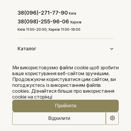
38(096)-271-77-90
Київ
38(098)-255-96-06
Харків
Київ 11:00-20:00; Харків 11:00-19:00
Каталог
Ми використовуємо файли cookie щоб зробити
Покупцям
ваше користування веб-сайтом зручнішим.
Продовжуючи користуватися цим сайтом, ви
погоджуєтесь із використанням файлів
cookies. Дізнайтеся більше про використання
Pleka 2016-2026
cookie на сторінці
Прийняти
Відхилити
0
0
Каталог
Пошук
Кошик
Обране
Кабінет