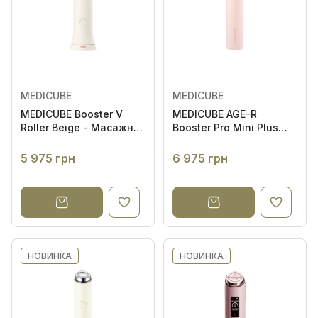
MEDICUBE
MEDICUBE
MEDICUBE Booster V
MEDICUBE AGE-R
Roller Beige - Масажна
Booster Pro Mini Plus
роликова EMS-насадка
Pink - Міні-пристрій
для домашнього
5 975 грн
6 975 грн
догляду за шкірою
НОВИНКА
НОВИНКА