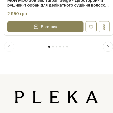
MON MOU Soft Silk Turban Beige - Двосторонній
рушник-тюрбан для делікатного сушіння волосся
(бежевий)
2 950 грн
В кошик