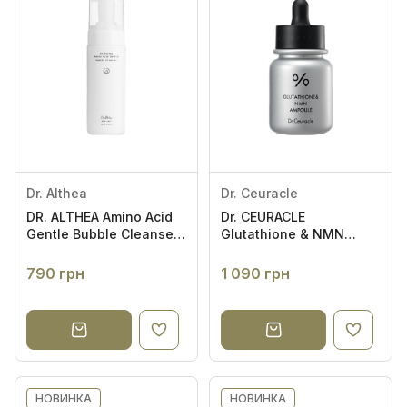
Dr. Althea
Dr. Ceuracle
DR. ALTHEA Amino Acid
Dr. CEURACLE
Gentle Bubble Cleanser
Glutathione & NMN
140ml - Ніжна пінка для
Ampoule 30ml -
вмивання
Освітлювальна
790 грн
1 090 грн
антивікова сироватка з
глутатіоном та NMN
НОВИНКА
НОВИНКА