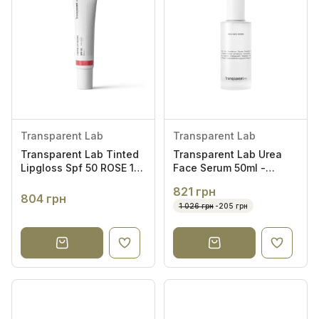
Transparent Lab
Transparent Lab
Transparent Lab Tinted
Transparent Lab Urea
Lipgloss Spf 50 ROSE 15
Face Serum 50ml -
мл - Бальзам для губ
Сироватка для обличчя
821 грн
(рожевий)
із сечовиною (до
804 грн
1 026 грн
-205 грн
01.2027)