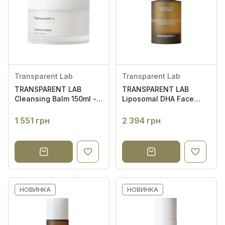
Аксесуари
Рушники
Мініатюри
Transparent Lab
Transparent Lab
TRANSPARENT LAB
TRANSPARENT LAB
Cleansing Balm 150ml -
Liposomal DHA Face
Бальзам для очищення
Tanner 30ml - Краплі-
та демакіяжу
автозасмага для
1 551 грн
2 394 грн
обличчя
НОВИНКА
НОВИНКА