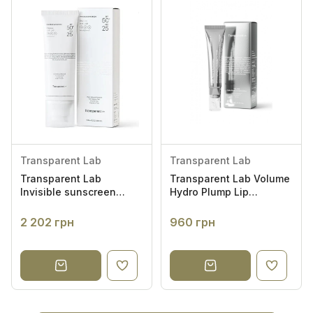
Transparent Lab
Transparent Lab
Transparent Lab
Transparent Lab Volume
Invisible sunscreen
Hydro Plump Lip
spf50+ 100ml -
Augmentation - Блиск
Невидимий
для губ з ефектом
2 202 грн
960 грн
сонцезахисний крем
збільшення
SPF50+