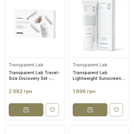
Transparent Lab
Transparent Lab
Transparent Lab Travel-
Transparent Lab
Size Discovery Set -
Lightweight Sunscreen
Набір мініатюр
Spf50+ 100ml - Легкий
сонцезахисний крем
2 682 грн
1 896 грн
SPF50+