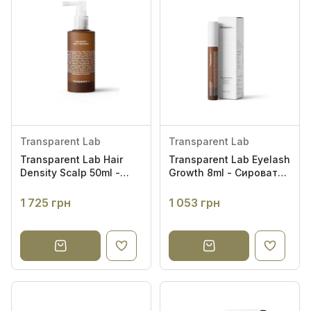
Transparent Lab
Transparent Lab
Transparent Lab Hair
Transparent Lab Eyelash
Density Scalp 50ml -
Growth 8ml - Сироватка
Засіб проти випадіння
для відновлення вій
волосся
1 725 грн
1 053 грн