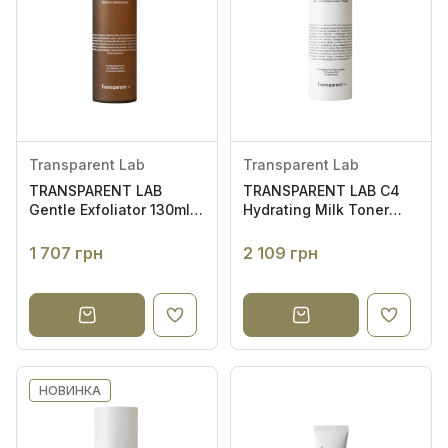
Transparent Lab
Transparent Lab
TRANSPARENT LAB
TRANSPARENT LAB C4
Gentle Exfoliator 130ml -
Hydrating Milk Toner
Делікатний кислотний
130ml - Зволожуючий
пілінг-тонер
молочний тонер
1 707 грн
2 109 грн
НОВИНКА