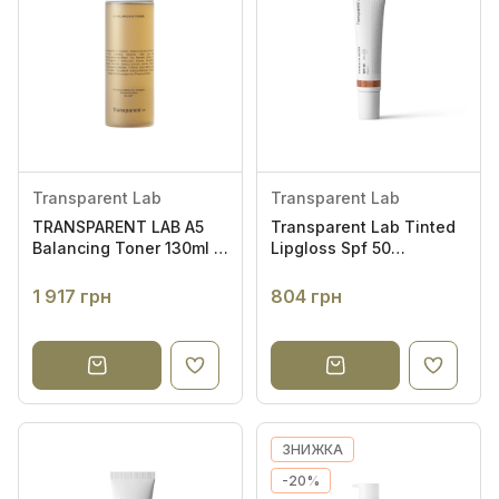
Transparent Lab
Transparent Lab
TRANSPARENT LAB A5
Transparent Lab Tinted
Balancing Toner 130ml -
Lipgloss Spf 50
Балансуючий тонер з
TERRACOTTA 15 мл -
антиоксидантною та
Бальзам для губ
1 917 грн
804 грн
очищувальною дією
"Теракотовий"
ЗНИЖКА
-20%