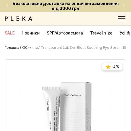
Встигни придбати улюблені засоби за приємною
ціною
SALE
Новинки
SPF/Автозасмага
Travel size
Усі 
Головна
Обличчя
Transparent Lab De-Bloat Soothing Eye Serum 15 
4/5