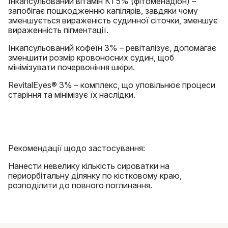
Інкапсульований вітамін К1 5% (фітоменадіон) –
запобігає пошкодженню капілярів, завдяки чому
зменшується вираженість судинної сіточки, зменшує
вираженність пігментації.
Інкапсульований кофеїн 3% – ревіталізує, допомагає
зменшити розмір кровоносних судин, щоб
мінімізувати почервоніння шкіри.
RevitalEyes® 3% – комплекс, що уповільнює процеси
старіння та мінімізує їх наслідки.
Рекомендації щодо застосування:
Нанести невелику кількість сироватки на
периорбітальну ділянку по кістковому краю,
розподілити до повного поглинання.