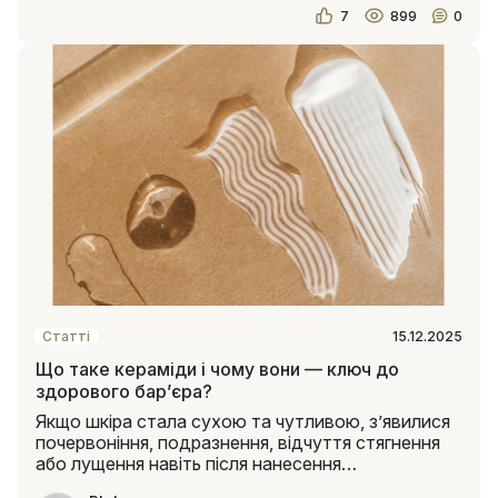
7
899
0
Статті
15.12.2025
Що таке кераміди і чому вони — ключ до
здорового бар’єра?
Якщо шкіра стала сухою та чутливою, з’явилися
почервоніння, подразнення, відчуття стягнення
або лущення навіть після нанесення
зволожувального крему —..