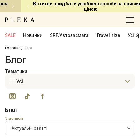
Встигни придбати улюблені засоби за приємною
ціною
SALE
Новинки
SPF/Автозасмага
Travel size
Усі 
Головна
Блог
Блог
Тематика
Усі
Блог
3 дописів
Актуальні статті