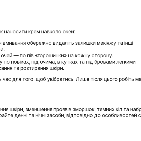
як наносити крем навколо очей:
ля вмивання обережно видаліть залишки макіяжу та інші
и.
 очей — по пів «горошинки» на кожну сторону.
 по повіках, під очима, в кутках та під бровами легкими
ання та розтирання шкіри.
час для того, щоб увібратись. Лише після цього робіть ма
ня шкіри, зменшення проявів зморшок, темних кіл та набр
райте денні та нічні засоби, відповідно до особливостей 