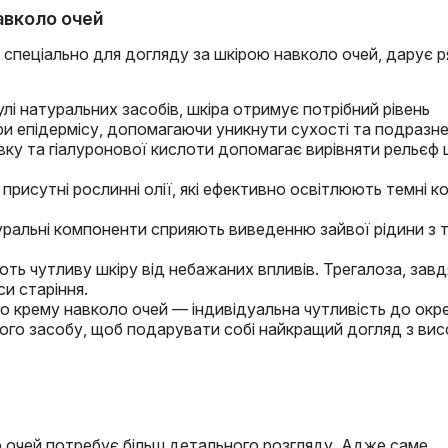
авколо очей
й спеціально для догляду за шкірою навколо очей, дарує 
лі натуральних засобів, шкіра отримує потрібний рівень
и епідермісу, допомагаючи уникнути сухості та подразне
вку та гіалуронової кислоти допомагає вирівняти рельєф 
 присутні рослинні олії, які ефективно освітлюють темні ко
туральні компоненти сприяють виведенню зайвої рідини з 
ть чутливу шкіру від небажаних впливів. Трегалоза, завд
и старіння.
о крему навколо очей — індивідуальна чутливість до окр
ого засобу, щоб подарувати собі найкращий догляд з ви
о очей потребує більш детального розгляду. Адже саме