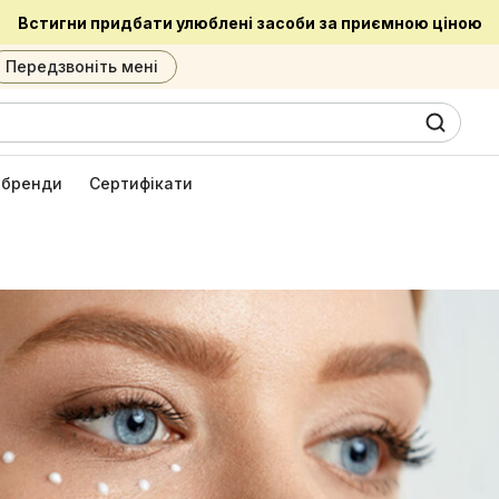
Встигни придбати улюблені засоби за приємною ціною
Передзвоніть мені
0
6
і бренди
Сертифікати