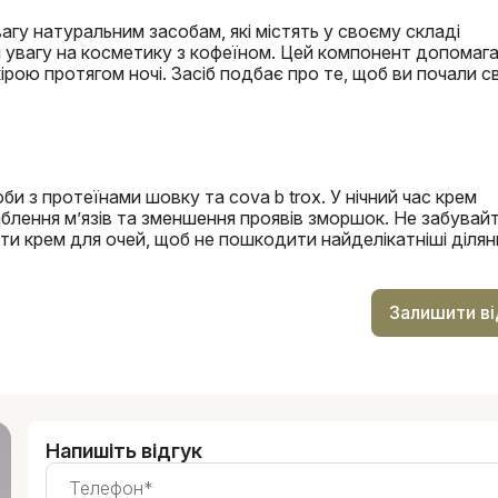
гу натуральним засобам, які містять у своєму складі
 увагу на косметику з кофеїном. Цей компонент допомаг
рою протягом ночі. Засіб подбає про те, щоб ви почали св
и з протеїнами шовку та cova b trox. У нічний час крем
аблення м’язів та зменшення проявів зморшок. Не забувай
и крем для очей, щоб не пошкодити найделікатніші ділян
Залишити ві
Напишіть відгук