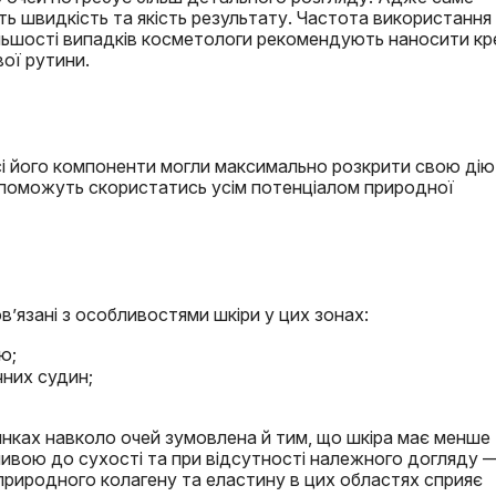
 швидкість та якість результату. Частота використання
 більшості випадків косметологи рекомендують наносити к
вої рутини.
усі його компоненти могли максимально розкрити свою дію,
поможуть скористатись усім потенціалом природної
ов’язані з особливостями шкіри у цих зонах:
ю;
чних судин;
лянках навколо очей зумовлена й тим, що шкіра має менше
азливою до сухості та при відсутності належного догляду 
 природного колагену та еластину в цих областях сприяє