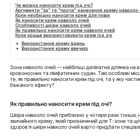
Чи можна наносити крем під очі?
Аргументи “за” та “проти” нанесення крему навколо
Коли необхідно наносити крем для повік
Як наносити крем навколо очей
Особливості шкіри навколо очей
Як правильно наносити крем навколо очей
Коли краще використовувати крем під очі
Використання крему вдень
Використання крему ввечері
Зона навколо очей — найбільш делікатна ділянка на вс
кровоносних та лімфатичних судин. Такі особливі мі
те, як правильно наносити крем під очі, та у яку час
бажаного ефекту?
Як правильно наносити крем під очі?
Шкіра навколо очей приблизно у чотири рази тонша, н
звичайного крему, який призначений для Т-зони та щі
здоров’я шкіри навколо очей варто придбати спеціаль