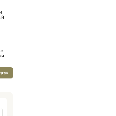
ає
ій
те
ки
дгук