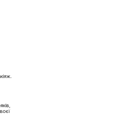
кіяж.
яків,
своєї