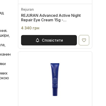
Rejuran
ряд
REJURAN Advanced Active Night
Repair Eye Cream 15g -
Відновлюючий нічний крем для
4 340 грн
шкіри навколо очей
ння.
шкіри,
Сповістити
ла,
тканин
яки
емих
сокою