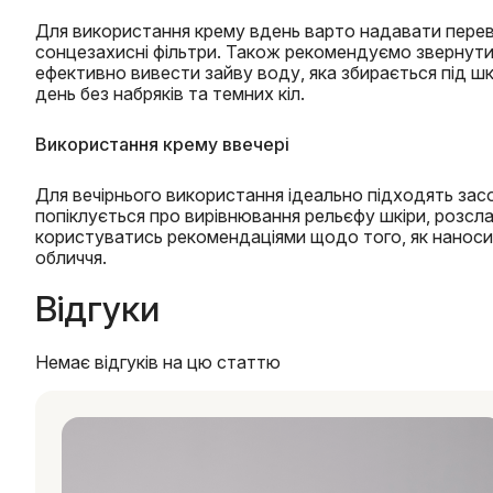
Для використання крему вдень варто надавати перева
сонцезахисні фільтри. Також рекомендуємо звернути
ефективно вивести зайву воду, яка збирається під шкі
день без набряків та темних кіл.
Використання крему ввечері
Для вечірнього використання ідеально підходять засоб
попіклується про вирівнювання рельєфу шкіри, розсл
користуватись рекомендаціями щодо того, як наносит
обличчя.
Відгуки
Немає відгуків на цю статтю