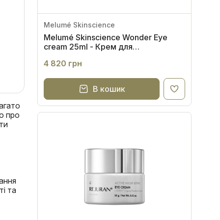
Melumé Skinscience
Melumé Skinscience Wonder Eye
cream 25ml - Крем для
комплексного омолодження зони
4 820 грн
навколо очей
В кошик
багато
о про
ти
тання
ті та