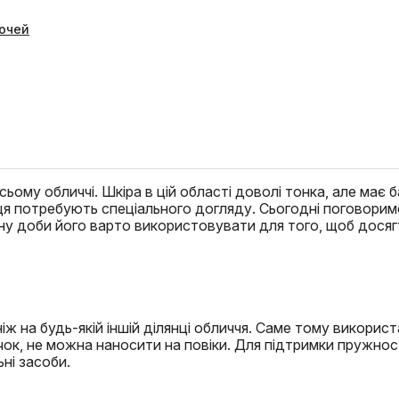
 очей
ьому обличчі. Шкіра в цій області доволі тонка, але має 
сця потребують спеціального догляду. Сьогодні поговорим
тину доби його варто використовувати для того, щоб досяг
іж на будь-якій іншій ділянці обличчя. Саме тому викорис
чок, не можна наносити на повіки. Для підтримки пружнос
ні засоби.