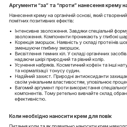
Аргументи “за” та “проти” нанесення крему н
Нанесення крему на органічній основі, який створени
помітних позитивних ефектів:
Інтенсивне зволоження. Завдяки спеціальній форму
зволоження. Компоненти проникають у глибокі шар
Корекція зморшок. Наявність у складі протеїнів шо
зменшуючи глибину зморшок.
Висвітлення темних кіл. У складі органічних засобів
надаючи шкірі природний та рівний колір.
Усунення набряків. Косметичний кофеїн та інші на
та нормалізації тонусу судин.
Надійний захист. Природні антиоксиданти захищаю
своїм унікальним властивостям, уповільнює процес
Вагомий аргумент проти використання спеціальног
компонентів. Тому ретельно вивчайте склад обран
ефективністю.
Коли необхідно наносити крем для повік
Питання коли та як правильно наносити крем навкол