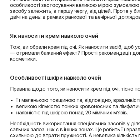
особливості застосування великою мірою зумовлюють
засобу залежить, в першу чергу, від цілей. Проте у
двічі на день: в рамках ранкової та вечірньої доглядо
Як наносити крем навколо очей
Тож, ви обрали крем під очі. Як наносити засіб, щоб 
— отримали бажаний ефект? Прості рекомендації до
косметики.
Особливості шкіри навколо очей
Правила щодо того, як наносити крем під очі, тісно п
її маленькою товщиною та, відповідно, вразливіст
великою кількістю тонких кровоносних та лімфати
наявністю під шкірою понад 20 мімічних м’язів.
Необхідність використання спеціальних засобів у ді
сальних залоз, ніж є в інших зонах. Це робить її вр
схильною до втрати пружності. А невелика кількість