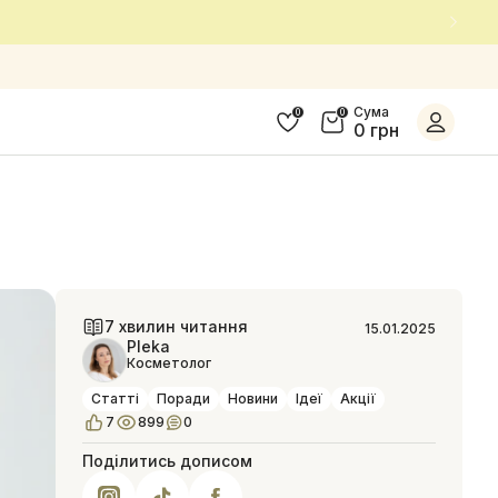
Сума
0
0
0 грн
7 хвилин читання
15.01.2025
Pleka
Косметолог
Статті
Поради
Новини
Ідеї
Акції
7
899
0
Поділитись дописом